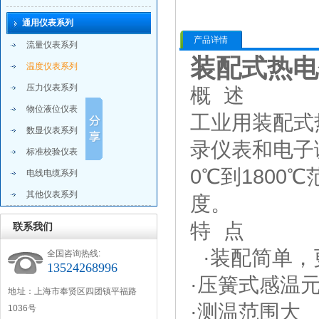
通用仪表系列
产品详情
流量仪表系列
装配式热电
温度仪表系列
压力仪表系列
概 述
物位液位仪表
工业用装配式
数显仪表系列
录仪表和电子
标准校验仪表
0℃到180
电线电缆系列
其他仪表系列
度。
特 点
联系我们
·装配简单，
全国咨询热线:
13524268996
·压簧式感温
地 址：上海市奉贤区四团镇平福路
·测温范围大
1036号