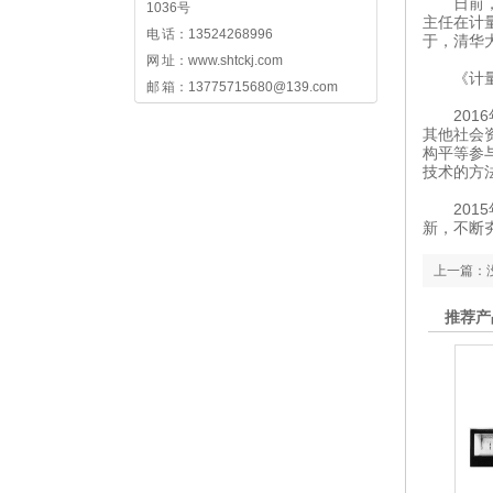
日前，多
1036号
主任在计
电 话：13524268996
于，清华
网 址：www.shtckj.com
《计量
邮 箱：13775715680@139.com
2016
其他社会
构平等参
技术的方
2015
新，不断
上一篇：
推荐产