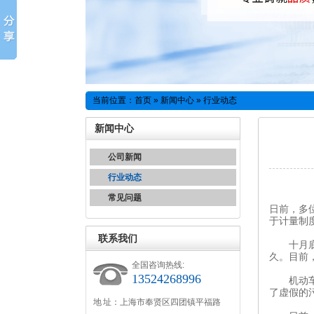
当前位置：
首页
»
新闻中心
» 行业动态
新闻中心
公司新闻
行业动态
常见问题
日前，多
于计量制
联系我们
十月底，
久。目前
全国咨询热线:
13524268996
机动车污
了虚假的
地 址：上海市奉贤区四团镇平福路